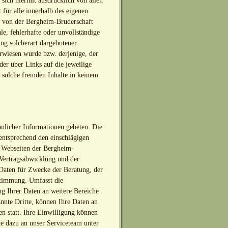
e sich hiermit ausdrücklich von allen
t für alle innerhalb des eigenen
n von der Bergheim-Bruderschaft
le, fehlerhafte oder unvollständige
ng solcherart dargebotener
erwiesen wurde bzw. derjenige, der
 der über Links auf die jeweilige
h solche fremden Inhalte in keinem
nlicher Informationen gebeten. Die
 entsprechend den einschlägigen
 Webseiten der Bergheim-
Vertragsabwicklung und der
 Daten für Zwecke der Beratung, der
stimmung. Umfasst die
g Ihrer Daten an weitere Bereiche
nnte Dritte, können Ihre Daten an
en statt. Ihre Einwilligung können
te dazu an unser Serviceteam unter