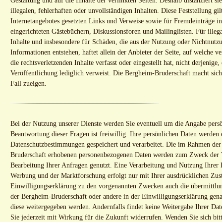
Gestaltung und auf die Inhalte der verlinkten Seiten. Deshalb distanziert si
illegalen, fehlerhaften oder unvollständigen Inhalten. Diese Feststellung gil
Internetangebotes gesetzten Links und Verweise sowie für Fremdeinträge i
eingerichteten Gästebüchern, Diskussionsforen und Mailinglisten. Für illega
Inhalte und insbesondere für Schäden, die aus der Nutzung oder Nichtnutzu
Informationen entstehen, haftet allein der Anbieter der Seite, auf welche v
die rechtsverletzenden Inhalte verfasst oder eingestellt hat, nicht derjenige,
Veröffentlichung lediglich verweist. Die Bergheim-Bruderschaft macht sic
Fall zueigen.
Bei der Nutzung unserer Dienste werden Sie eventuell um die Angabe persö
Beantwortung dieser Fragen ist freiwillig. Ihre persönlichen Daten werden
Datenschutzbestimmungen gespeichert und verarbeitet. Die im Rahmen der
Bruderschaft erhobenen personenbezogenen Daten werden zum Zweck der 
Bearbeitung Ihrer Anfragen genutzt. Eine Verarbeitung und Nutzung Ihrer
Werbung und der Marktforschung erfolgt nur mit Ihrer ausdrücklichen Zu
Einwilligungserklärung zu den vorgenannten Zwecken auch die übermittlun
der Bergheim-Bruderschaft oder andere in der Einwilligungserklärung gena
diese weitergegeben werden. Andernfalls findet keine Weitergabe Ihrer Dat
Sie jederzeit mit Wirkung für die Zukunft widerrufen. Wenden Sie sich bit